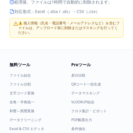
処理後、ファイルは1時間で自動的に削除されます。
対応形式：Excel（.xlsx / .xls）・CSV（.csv）
⚠ 個人情報（氏名・電話番号・メールアドレスなど）を含むフ
ァイルは、アップロード前に削除またはマスキングを行ってく
ださい。
無料ツール
Proツール
ファイル結合
差分比較
ファイル分割
QRコード一括生成
文字コード変換
データマスキング
全角・半角統一
VLOOKUP結合
和暦⇔西暦変換
クロス集計・ピボット
データクリーニング
PDF帳票出力
Excel & CSV エディタ
条件抽出