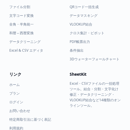
ファイル分割
QRコード一括生成
文字コード変換
データマスキング
全角・半角統一
VLOOKUP結合
和暦⇔西暦変換
クロス集計・ピボット
データクリーニング
PDF帳票出力
Excel & CSV エディタ
条件抽出
3Dウォーターフォールチャート
リンク
SheetKit
Excel・CSVファイルの一括処理
ホーム
ツール。結合・分割・文字化け
プラン
修正・データクリーニング・
VLOOKUP結合など14種類のオン
ログイン
ラインツール。
お問い合わせ
特定商取引法に基づく表記
利用規約